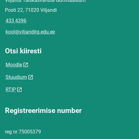
Viljandi Täiskasvanute Gümnaasium
Posti 22, 71020 Viljandi
433 4396
kool@viljanditg.edu.ee
Otsi kiiresti
Moodle
Stuudium
RTIP
Registreerimise number
reg nr 75005379