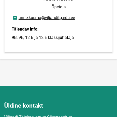
Õpetaja
E-posti aadress
anne.kusma@viljanditg.edu.ee
Täiendav info:
9B, 9E, 12 B ja 12 E klassijuhataja
Üldine kontakt