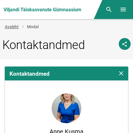
Viljandi Täiskasvanute Gümnaasium
Otsing
Menüü
Jälglink
Avaleht
Modal
Kontaktandmed
Kontaktandmed
Sulge 
Anne Kusma