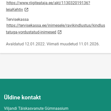
https://www.riigiteataja.ee/akt/113032019136?
link opens on new page
leiaKehtiv
Tervisekassa
https://tervisekassa.ee/inimesele/ravikindlustus/kindlus
link opens on new page
tatuga-vordustatud-inimesed
Avaldatud 12.01.2022.
Viimati muudetud 11.01.2026.
Üldine kontakt
Viljandi Täiskasvanute Gümnaasium