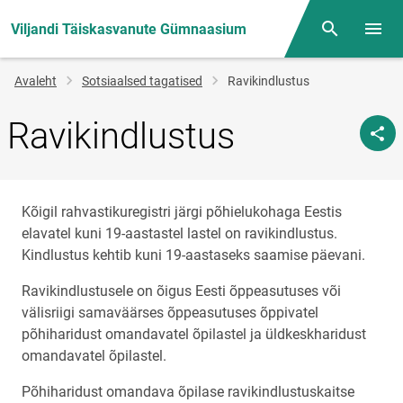
Viljandi Täiskasvanute Gümnaasium
Otsing
Menüü
Jälglink
Avaleht
Sotsiaalsed tagatised
Ravikindlustus
Ravikindlustus
Kõigil rahvastikuregistri järgi põhielukohaga Eestis
elavatel kuni 19-aastastel lastel on ravikindlustus.
Kindlustus kehtib kuni 19-aastaseks saamise päevani.
Ravikindlustusele on õigus Eesti õppeasutuses või
välisriigi samaväärses õppeasutuses õppivatel
põhiharidust omandavatel õpilastel ja üldkeskharidust
omandavatel õpilastel.
Põhiharidust omandava õpilase ravikindlustuskaitse