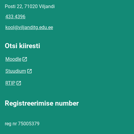
Posti 22, 71020 Viljandi
433 4396
kool@viljanditg.edu.ee
Otsi kiiresti
Moodle
Stuudium
RTIP
Registreerimise number
reg nr 75005379