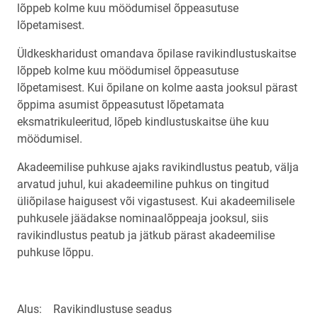
lõppeb kolme kuu möödumisel õppeasutuse
lõpetamisest.
Üldkeskharidust omandava õpilase ravikindlustuskaitse
lõppeb kolme kuu möödumisel õppeasutuse
lõpetamisest. Kui õpilane on kolme aasta jooksul pärast
õppima asumist õppeasutust lõpetamata
eksmatrikuleeritud, lõpeb kindlustuskaitse ühe kuu
möödumisel.
Akadeemilise puhkuse ajaks ravikindlustus peatub, välja
arvatud juhul, kui akadeemiline puhkus on tingitud
üliõpilase haigusest või vigastusest. Kui akadeemilisele
puhkusele jäädakse nominaalõppeaja jooksul, siis
ravikindlustus peatub ja jätkub pärast akadeemilise
puhkuse lõppu.
Alus: Ravikindlustuse seadus